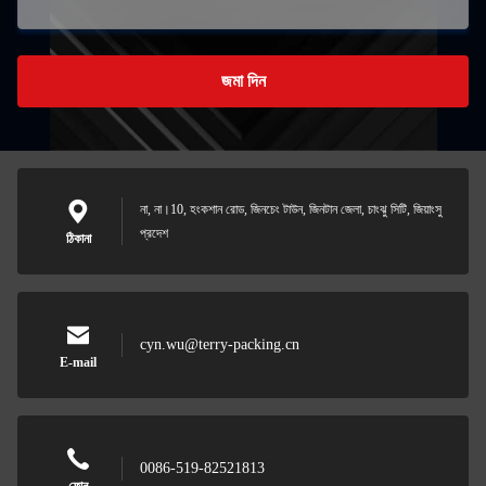
জমা দিন
না, না।10, হংকশান রোড, জিনচেং টাউন, জিনটান জেলা, চাংঝু সিটি, জিয়াংসু
প্রদেশ
ঠিকানা
cyn.wu@terry-packing.cn
E-mail
0086-519-82521813