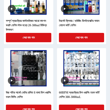
সম্পূর্ণ স্বয়ংক্রিয় কাস্টমাইজড আরো ফাংশন
টয়লেট ক্লিনার / হাউজিং ডিসইনফেক্টর সাবান
ভরাট মেশিন স্টক মধ্যে 20-300ml বিভিন্ন
বোতল ভর্তি মেশিন
উপকরণ
সেরা দাম পান
সেরা দাম পান
উচ্চ গতির সার্ভো মোটর চালিত 8 মাথা ডিশ ওয়াশিং
60BPM স্বয়ংক্রিয় ডিশ ওয়াশিং তরল ভর্তি
তরল ফিলিং মেশিন
মেশিন 300-3000mL
সেরা দাম পান
সেরা দাম পান