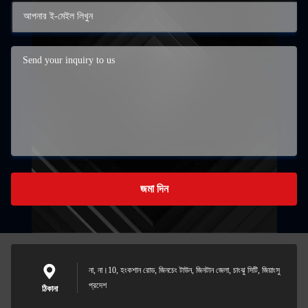
জমা দিন
না, না।10, হংকশান রোড, জিনচেং টাউন, জিনটান জেলা, চাংঝু সিটি, জিয়াংসু
প্রদেশ
ঠিকানা