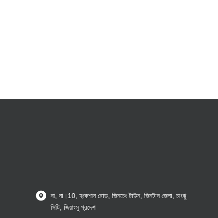
না, না।10, হংকশান রোড, জিনচেং টাউন, জিনটান জেলা, চাংঝু
সিটি, জিয়াংসু প্রদেশ