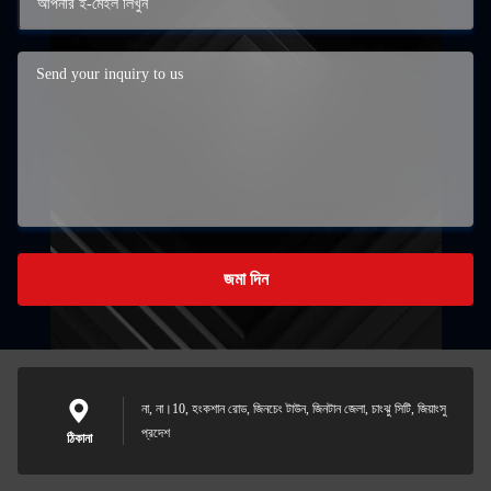
জমা দিন
না, না।10, হংকশান রোড, জিনচেং টাউন, জিনটান জেলা, চাংঝু সিটি, জিয়াংসু
প্রদেশ
ঠিকানা