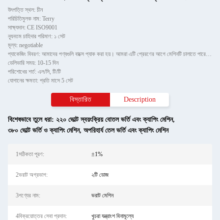
উৎপত্তি স্থল: চীন
পরিচিতিমুলক নাম: Terry
সাক্ষ্যদান: CE ISO9001
ন্যূনতম চাহিদার পরিমাণ: ১ সেট
মূল্য: negotiable
প্যাকেজিং বিবরণ: আমাদের পণ্যগুলি বাক্সে প্যাক করা হয়। আমরা এটি প্রেরণের আগে মেশিনটি চালাতে পারে কিনা তা পরীক্ষা করব।
ডেলিভারি সময়: 10-15 দিন
পরিশোধের শর্ত: এল/সি, টি/টি
যোগানের ক্ষমতা: প্রতি মাসে 5 সেট
বিস্তারিত
Description
বিশেষভাবে তুলে ধরা:
২২০ ভোল্ট স্বয়ংক্রিয় বোতল ভর্তি এবং ক্যাপিং মেশিন
,
৩৮০ ভোল্ট ভর্তি ও ক্যাপিং মেশিন
,
অপরিহার্য তেল ভর্তি এবং ক্যাপিং মেশিন
1সঠিকতা পূরণ:
±1%
2ভরাট অগ্রভাগ:
২টি ডোজ
3পণ্যের নাম:
ভরাট মেশিন
4বিক্রয়োত্তর সেবা প্রদান:
খুচরা যন্ত্রাংশ বিনামূল্যে