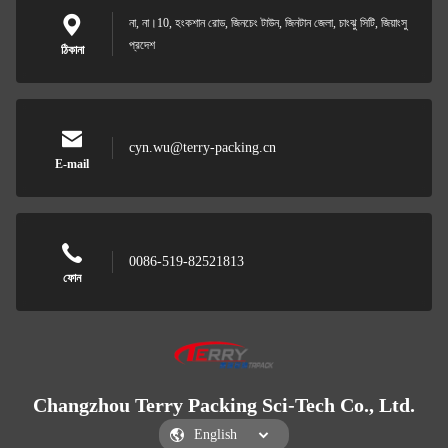
না, না।10, হংকশান রোড, জিনচেং টাউন, জিনটান জেলা, চাংঝু সিটি, জিয়াংসু
প্রদেশ
ঠিকানা
cyn.wu@terry-packing.cn
E-mail
0086-519-82521813
ফোন
Changzhou Terry Packing Sci-Tech Co., Ltd.