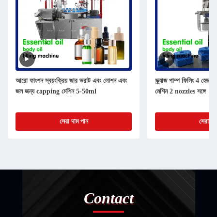
আরো ফাংশন স্বয়ংক্রিয় জার ভরাট এবং লোশন এবং
স্ক্র্যাজ পাম্প ফিলিং 4 হেড 
জল জন্য capping মেশিন 5-50ml
মেশিন 2 nozzles সঙ্গে
সেরা দাম পান
সেরা দা
Contact