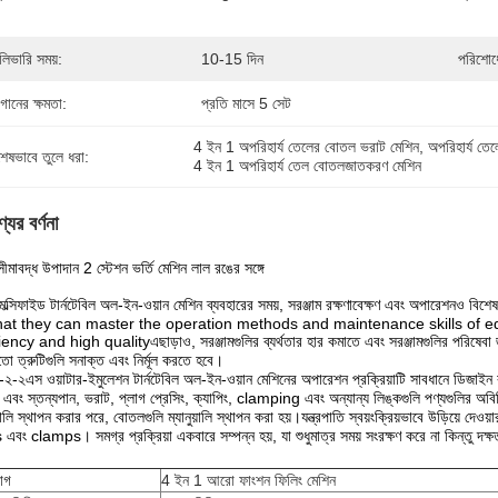
লিভারি সময়:
10-15 দিন
পরিশোধে
গানের ক্ষমতা:
প্রতি মাসে 5 সেট
4 ইন 1 অপরিহার্য তেলের বোতল ভরাট মেশিন
, 
অপরিহার্য তে
শেষভাবে তুলে ধরা:
4 ইন 1 অপরিহার্য তেল বোতলজাতকরণ মেশিন
যের বর্ণনা
ীমাবদ্ধ উপাদান 2 স্টেশন ভর্তি মেশিন লাল রঙের সঙ্গে
ল্সিফাইড টার্নটেবিল অল-ইন-ওয়ান মেশিন ব্যবহারের সময়, সরঞ্জাম রক্ষণাবেক্ষণ এবং অপারেশন
hat they can master the operation methods and maintenance skills of e
iency and high qualityএছাড়াও, সরঞ্জামগুলির ব্যর্থতার হার কমাতে এবং সরঞ্জামগুলির পরিষেবা জী
তো ত্রুটিগুলি সনাক্ত এবং নির্মূল করতে হবে।
স-২-২এস ওয়াটার-ইমুলেশন টার্নটেবিল অল-ইন-ওয়ান মেশিনের অপারেশন প্রক্রিয়াটি সাবধানে ডিজাইন 
 এবং স্তন্যপান, ভরাট, প্লাগ প্রেসিং, ক্যাপিং, clamping এবং অন্যান্য লিঙ্কগুলি পণ্যগুলির অবিচ্ছ
য়ালি স্থাপন করার পরে, বোতলগুলি ম্যানুয়ালি স্থাপন করা হয়।যন্ত্রপাতি স্বয়ংক্রিয়ভাবে উড়িয়ে দেও
এবং clamps। সমগ্র প্রক্রিয়া একবারে সম্পন্ন হয়, যা শুধুমাত্র সময় সংরক্ষণ করে না কিন্তু দক্
়োগ
4 ইন 1 আরো ফাংশন ফিলিং মেশিন