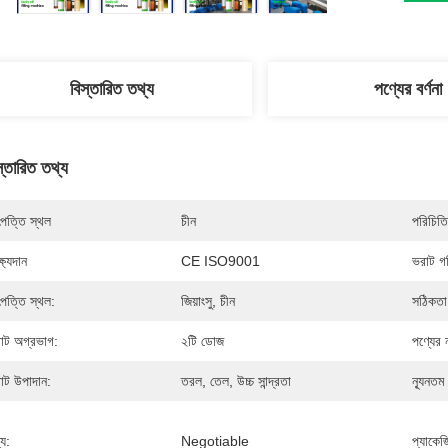
বিস্তারিত তথ্য
পণ্যের বর্ণনা
স্তারিত তথ্য
পত্তি স্থল
চীন
পরিচিতি
্ষ্যদান
CE ISO9001
ভরাট গ
পত্তি স্থল:
জিয়াংসু, চীন
সঠিকতা
াট অগ্রভাগ:
২টি ডোজ
পণ্যের 
াট উপাদান:
তরল, তেল, উচ্চ সান্দ্রতা
ন্যূনতম
্য:
Negotiable
প্যাকেজ