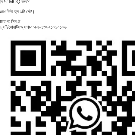
রশ্ন 5: MOQ কত?
এমওকিউ হল ১টি সেট।
াযোগ: সিন.উ
েচ্যাট/হোয়াটসঅ্যাপঃ০০৮৬-১৩৯২১০১০১০৬