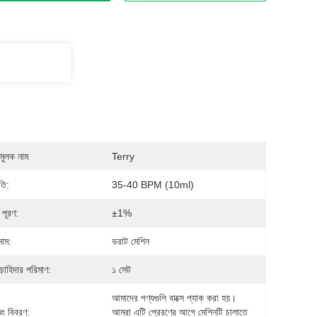
মুলক নাম
Terry
তি:
35-40 BPM (10ml)
 পূরণ:
±1%
নাম:
ভরাট মেশিন
 চাহিদার পরিমাণ:
১ সেট
আমাদের পণ্যগুলি বাক্সে প্যাক করা হয়। 
িং বিবরণ:
আমরা এটি প্রেরণের আগে মেশিনটি চালাতে 