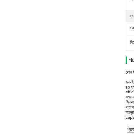
ডে
যো
বি
পণ্
কোন স
জল-ইম
so t
effic
সময়ম
জিএক্
বাতাস
ম্যানু
caps 
প্রয