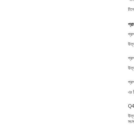
চীনে
প্রা
প্র
উত্
প্র
উত্
প্র
এঃ ট
Q4:
উত্
সংস