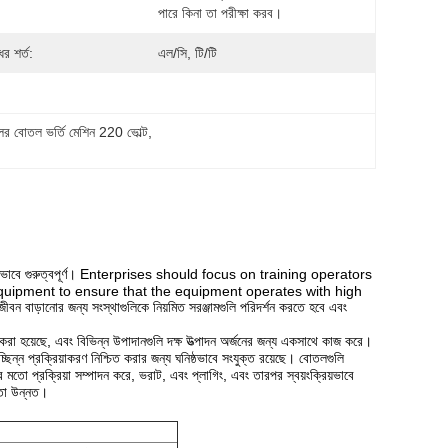
পারে কিনা তা পরীক্ষা করব।
র শর্ত:
এল/সি, টি/টি
লের বোতল ভর্তি মেশিন 220 ভোল্ট
, 
ও বিশেষভাবে গুরুত্বপূর্ণ। Enterprises should focus on training operators
quipment to ensure that the equipment operates with high
বন বাড়ানোর জন্য সংস্থাগুলিকে নিয়মিত সরঞ্জামগুলি পরিদর্শন করতে হবে এবং
করা হয়েছে, এবং বিভিন্ন উপাদানগুলি দক্ষ উত্পাদন অর্জনের জন্য একসাথে কাজ করে।
িন্ন প্রক্রিয়াকরণ নিশ্চিত করার জন্য ঘনিষ্ঠভাবে সংযুক্ত রয়েছে। বোতলগুলি
য়ার মতো প্রক্রিয়া সম্পাদন করে, ভরাট, এবং প্লাগিং, এবং তারপর স্বয়ংক্রিয়ভাবে
ষতা উন্নত।