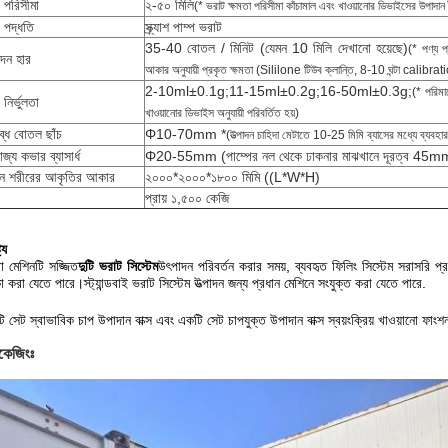
 পরিসীমা
২-৫০ মিলি
(* ভরাট ক্ষমতা পরিসীমা কাঁচামাল এবং খাওয়ানোর ডিভাইসের উপাদান বৈশ
 পদ্ধতি
স্ক্র্যাশ পাম্প ভরাট
35-40 বোতল / মিনিট (যেমন 10 মিলি দেখানো হয়েছে)
(* পণ্য প
দন হার
আকার অনুযায়ী প্রকৃত ক্ষমতা (Sililone টিউব ক্লান্তি, 8-10 ঘন্টা calibrat
2-10ml±0.1g;11-15ml±0.2g;16-50ml±0.3g;
(* পরিমাপ
নির্ভুলতা
খাওয়ানোর ডিভাইস অনুযায়ী পরিবর্তিত হয়)
্ধ বোতল ছাঁচ
Φ10-70mm *
(উত্পাদন চাহিদা মেটাতে 10-25 মিমি ব্যাসের মধ্যে ব্যবহা
জ্য কভার ব্যাসার্ধ
Φ20-55mm (পাম্পের নল থেকে ঢাকনার মাঝখানে দূরত্ব 45mm
ান শরীরের আকৃতির আকার
২০০০*২০০০*১৮০০ মিমি ((L*W*H)
প্রায় ১,৫০০ কেজি
ট্য
ো মেশিনটি সজ্জিত
দুটি ভরাট সিস্টেম
উৎপাদন পরিবর্তন করার সময়, ব্যবহৃত ফিলিং সিস্টেম সরাসরি
া করা যেতে পারে।স্ট্যান্ডবাই ভরাট সিস্টেম উত্পাদন জন্য প্রধান মেশিনে সংযুক্ত করা যেতে পারে.
 সেট স্বাভাবিক চাপ উপাদান বাক্স এবং একটি সেট চাপযুক্ত উপাদান বাক্স স্বয়ংক্রিয় খাওয়ানো ফাংশন
াকেজিংঃ